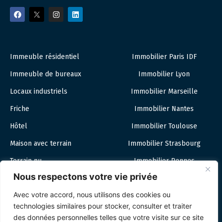
Immeuble résidentiel
Immobilier Paris IDF
Immeuble de bureaux
Immobilier Lyon
Locaux industriels
Immobilier Marseille
Friche
Immobilier Nantes
Hôtel
Immobilier Toulouse
Maison avec terrain
Immobilier Strasbourg
Terrain nu
Immobilier Rennes
Nous respectons votre vie privée
Local commercial
Immobilier Montpellier
Avec votre accord, nous utilisons des cookies ou
Immobilier Lille
technologies similaires pour stocker, consulter et traiter
des données personnelles telles que votre visite sur ce site