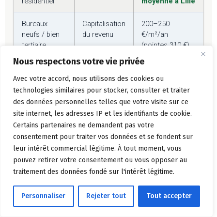
résidentiel
moyenne à Lille
Bureaux
Capitalisation
200–250
neufs / bien
du revenu
€/m²/an
tertiaire
(pointes 310 €)
en secteur
Nous respectons votre vie privée
central
Avec votre accord, nous utilisons des cookies ou
Locaux
Valeur vénale
Loyer prime
technologies similaires pour stocker, consulter et traiter
d'activité /
+ loyers
logistique : 57
des données personnelles telles que votre visite sur ce
logistique
€/m²/an (record
site internet, les adresses IP et les identifiants de cookie.
2025)
Certains partenaires ne demandent pas votre
consentement pour traiter vos données et se fondent sur
Terrain nu
Bilan
Prime de 15 à 30
leur intérêt commercial légitime. À tout moment, vous
constructible
promoteur
% vs marché
pouvez retirer votre consentement ou vous opposer au
résidentiel
traitement des données fondé sur l'intérêt légitime.
Personnaliser
Rejeter tout
Tout accepter
FoncierOnline : votre partenaire expert