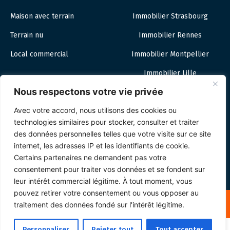
Maison avec terrain
Immobilier Strasbourg
Terrain nu
Immobilier Rennes
Local commercial
Immobilier Montpellier
Immobilier Lille
Nous respectons votre vie privée
Avec votre accord, nous utilisons des cookies ou
Notre équipe d’experts en valorisation fonciére vous
technologies similaires pour stocker, consulter et traiter
renseigne et vous accompagne dans l’estimation de votre
des données personnelles telles que votre visite sur ce site
actif immobilier
Estimation gratuite
et fiable de vos biens
internet, les adresses IP et les identifiants de cookie.
Certains partenaires ne demandent pas votre
privés ou professionnels
consentement pour traiter vos données et se fondent sur
leur intérêt commercial légitime. À tout moment, vous
pouvez retirer votre consentement ou vous opposer au
FoncierOnline © 2026 – Tous droits réservés.
traitement des données fondé sur l'intérêt légitime.
Personnaliser
Rejeter tout
Tout accepter