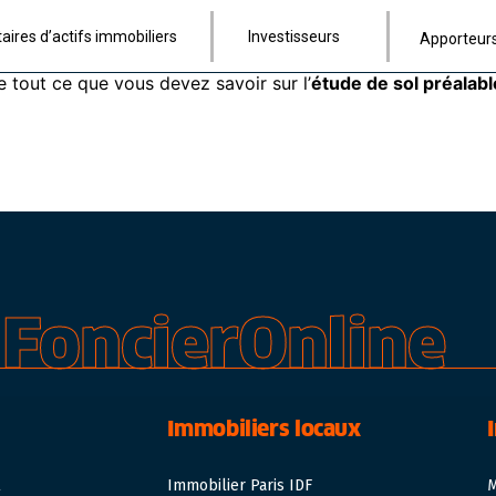
 interrogez peut-être sur vos obligations en matière de dia
taires d’actifs immobiliers
Investisseurs
Apporteurs
ur une
étude géotechnique
, sous peine de ne pouvoir mener 
e tout ce que vous devez savoir sur l’
étude de sol préalabl
FoncierOnline
Immobiliers locaux
l
Immobilier Paris IDF
M