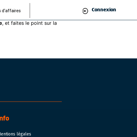
gnostics. Dans certains
Connexion
 d'affaires
à bien la transaction, et
e
, et faites le point sur la
Info
entions légales