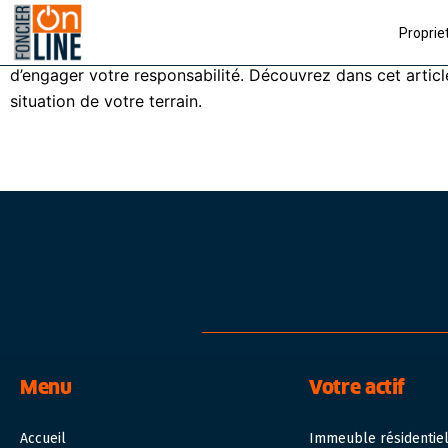
Si vous êtes propriétaire d’un
terrain à vendre
, vous vous
Proprie
cas, vous pouvez en effet être tenu de fournir à l’achete
d’engager votre responsabilité. Découvrez dans cet articl
situation de votre terrain.
Menu
Votre actif
Accueil
Immeuble résidentie